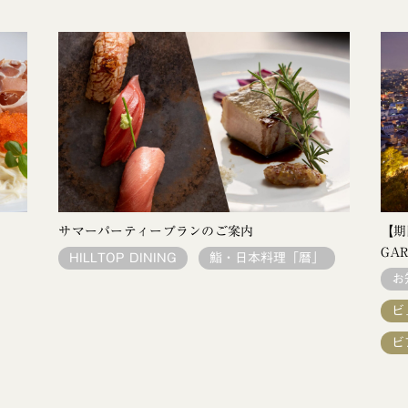
サマーパーティープランのご案内
【期
GA
HILLTOP DINING
鮨・日本料理「暦」
お
ビ
ビ