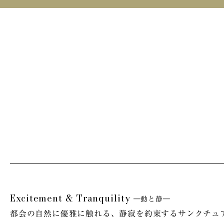
Excitement & Tranquility
―動と静―
都会の自然に優雅に触れる、
静寂を約束するサンクチュ