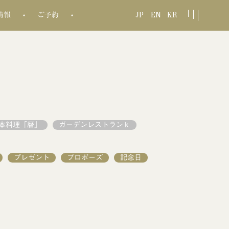
JP
EN
KR
情報
ご予約
本料理「暦」
ガーデンレストランｋ
プレゼント
プロポーズ
記念日