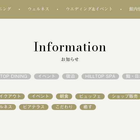
ニング
ウェルネス
ウエディング&イベント
館内
Information
お知らせ
LTOP DINING
イベント
宿泊
HILLTOP SPA
鮨・日
イクアウト
イベント
朝食
ビュッフェ
ショップ販売
ルネス
ビアテラス
こだわり
癒す