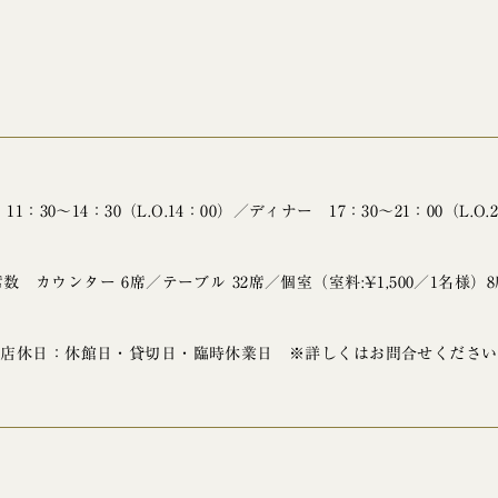
1：30～14：30（L.O.14：00）／ディナー 17：30～21：00（L.O.
席数 カウンター 6席／テーブル 32席／個室（室料:¥1,500／1名様）8
店休日：休館日・貸切日・臨時休業日 ※詳しくはお問合せください