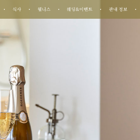
식사
웰니스
웨딩&이벤트
관내 정보