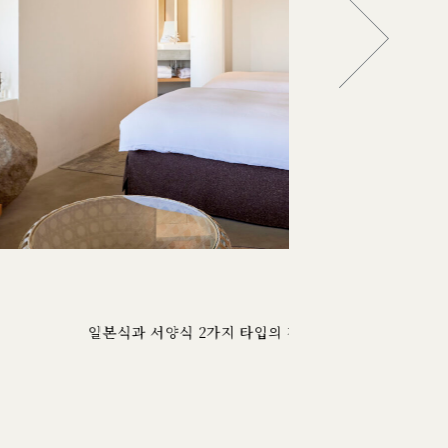
Area F Sup
에어리어 에프 슈페리어
룸과 독립된 거실, 침실을 겸비하고 있습니다.
자세한 내용은 이쪽으로