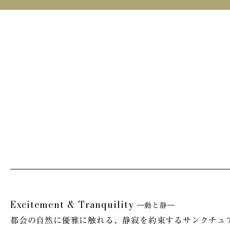
Excitement & Tranquility
―動と静―
都会の自然に優雅に触れる、
静寂を約束するサンクチュ